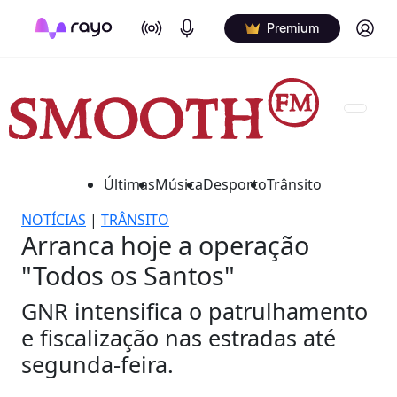
On Air
Podcasts
Log in
Premium
Últimas
Música
Desporto
Trânsito
NOTÍCIAS
|
TRÂNSITO
Arranca hoje a operação
"Todos os Santos"
GNR intensifica o patrulhamento
e fiscalização nas estradas até
segunda-feira.