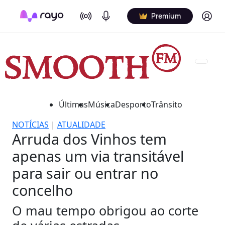
On Air
Podcasts
Log in
Premium
Últimas
Música
Desporto
Trânsito
NOTÍCIAS
|
ATUALIDADE
Arruda dos Vinhos tem
apenas um via transitável
para sair ou entrar no
concelho
O mau tempo obrigou ao corte