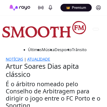
On Air
Podcasts
Log in
Premium
Últimas
Música
Desporto
Trânsito
NOTÍCIAS
|
ATUALIDADE
Artur Soares Dias apita
clássico
É o árbitro nomeado pelo
Conselho de Arbitragem para
dirigir o jogo entre o FC Porto e o
Sporting.