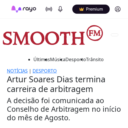
On Air
Podcasts
Log in
Premium
Últimas
Música
Desporto
Trânsito
NOTÍCIAS
|
DESPORTO
Artur Soares Dias termina
carreira de arbitragem
A decisão foi comunicada ao
Conselho de Arbitragem no início
do mês de Agosto.