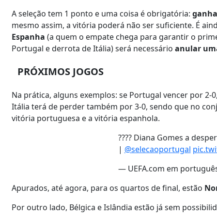
A seleção tem 1 ponto e uma coisa é obrigatória:
ganhar
mesmo assim, a vitória poderá não ser suficiente. É ai
Espanha
(a quem o empate chega para garantir o primei
Portugal e derrota de Itália) será necessário
anular uma
PRÓXIMOS JOGOS
Na prática, alguns exemplos: se Portugal vencer por 2-0,
Itália terá de perder também por 3-0, sendo que no conj
vitória portuguesa e a vitória espanhola.
???? Diana Gomes a desper
|
@selecaoportugal
pic.tw
— UEFA.com em portuguê
Apurados, até agora, para os quartos de final, estão
No
Por outro lado, Bélgica e Islândia estão já sem possibil