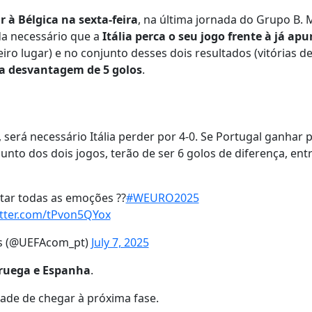
 à Bélgica na sexta-feira
, na última jornada do Grupo B. 
nda necessário que a
Itália perca o seu jogo frente à já ap
ro lugar) e no conjunto desses dois resultados (vitórias d
 desvantagem de 5 golos
.
 será necessário Itália perder por 4-0. Se Portugal ganhar p
unto dos dois jogos, terão de ser 6 golos de diferença, ent
tar todas as emoções ??
#WEURO2025
itter.com/tPvon5QYox
s (@UEFAcom_pt)
July 7, 2025
ruega e Espanha
.
idade de chegar à próxima fase.