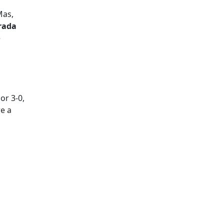
Mas,
urada
e
or 3-0,
re a