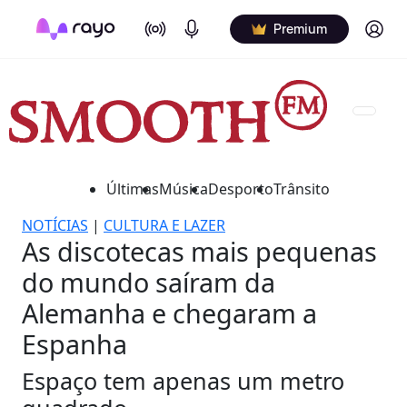
On Air
Podcasts
Log in
Premium
Últimas
Música
Desporto
Trânsito
NOTÍCIAS
|
CULTURA E LAZER
As discotecas mais pequenas
do mundo saíram da
Alemanha e chegaram a
Espanha
Espaço tem apenas um metro