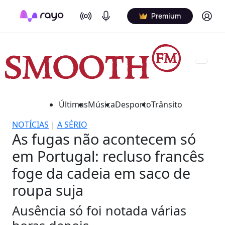
On Air
Podcasts
Log in
Premium
Últimas
Música
Desporto
Trânsito
NOTÍCIAS
|
A SÉRIO
As fugas não acontecem só
em Portugal: recluso francês
foge da cadeia em saco de
roupa suja
Ausência só foi notada várias