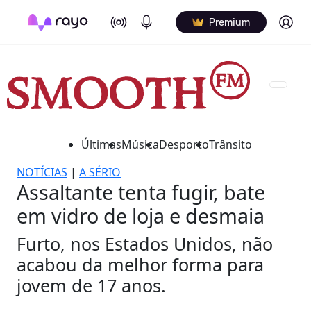
On Air
Podcasts
Log in
Premium
Últimas
Música
Desporto
Trânsito
NOTÍCIAS
|
A SÉRIO
Assaltante tenta fugir, bate
em vidro de loja e desmaia
Furto, nos Estados Unidos, não
acabou da melhor forma para
jovem de 17 anos.