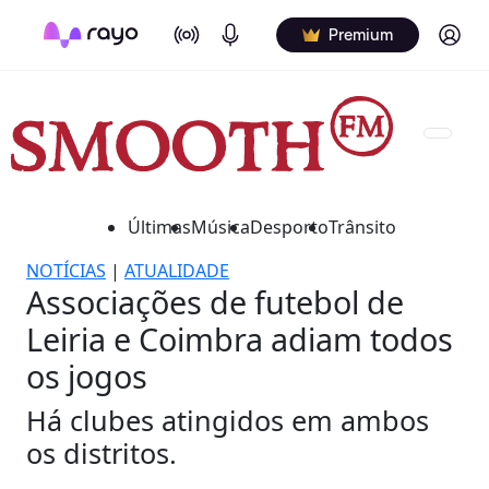
On Air
Podcasts
Log in
Premium
Últimas
Música
Desporto
Trânsito
NOTÍCIAS
|
ATUALIDADE
Associações de futebol de
Leiria e Coimbra adiam todos
os jogos
Há clubes atingidos em ambos
os distritos.