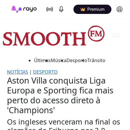
On Air
Podcasts
Log in
Premium
Últimas
Música
Desporto
Trânsito
NOTÍCIAS
|
DESPORTO
Aston Villa conquista Liga
Europa e Sporting fica mais
perto do acesso direto à
'Champions'
Os ingleses venceram na final os