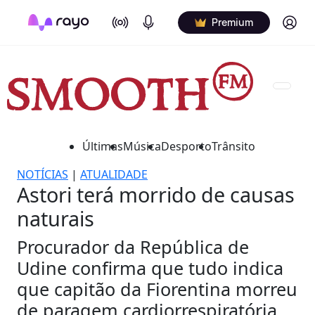
On Air
Podcasts
Log in
Premium
Últimas
Música
Desporto
Trânsito
NOTÍCIAS
|
ATUALIDADE
Astori terá morrido de causas
naturais
Procurador da República de
Udine confirma que tudo indica
que capitão da Fiorentina morreu
de paragem cardiorrespiratória.