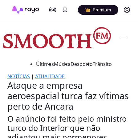
On Air
Podcasts
Log in
Premium
Últimas
Música
Desporto
Trânsito
NOTÍCIAS
|
ATUALIDADE
Ataque a empresa
aeroespacial turca faz vítimas
perto de Ancara
O anúncio foi feito pelo ministro
turco do Interior que não
adiantou mais pormenores.