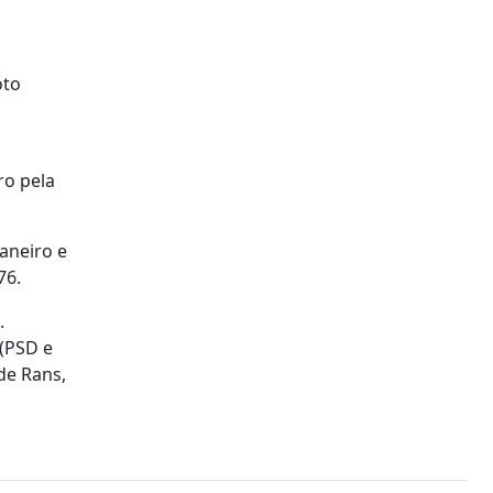
oto
ro pela
aneiro e
76.
.
 (PSD e
de Rans,