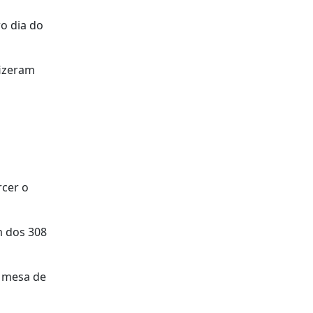
o dia do
fizeram
rcer o
m dos 308
a mesa de