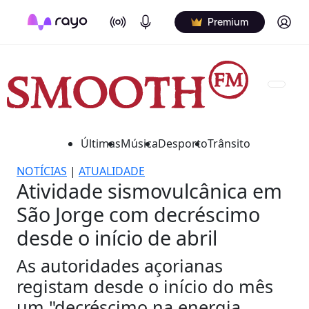
On Air
Podcasts
Log in
Premium
Últimas
Música
Desporto
Trânsito
NOTÍCIAS
|
ATUALIDADE
Atividade sismovulcânica em
São Jorge com decréscimo
desde o início de abril
As autoridades açorianas
registam desde o início do mês
um "decréscimo na energia