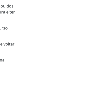
 ou dos
ra e ter
urso
e voltar
 na