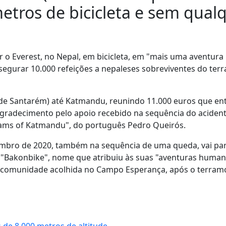
metros de bicicleta e sem qual
r o Everest, no Nepal, em bicicleta, em "mais uma aventura
ssegurar 10.000 refeições a nepaleses sobreviventes do ter
 de Santarém) até Katmandu, reunindo 11.000 euros que en
agradecimento pelo apoio recebido na sequência do aciden
eams of Katmandu", do português Pedro Queirós.
embro de 2020, também na sequência de uma queda, vai par
"Bakonbike", nome que atribuiu às suas "aventuras humani
 à comunidade acolhida no Campo Esperança, após o terram
 de 8.000 metros de altitude