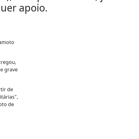
quer apoio.
ramoto
tregou,
te grave
tir de
tárias",
oto de