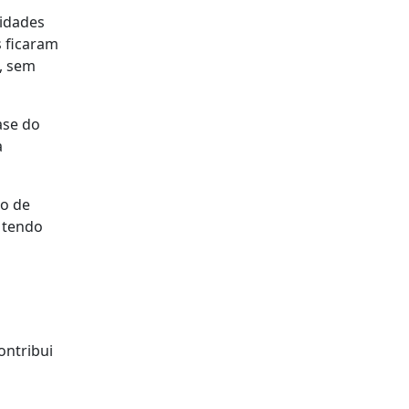
sidades
s ficaram
, sem
ase do
a
to de
 tendo
ontribui