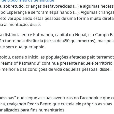
 sobretudo, crianças desfavorecidas (...) e algumas neces
mpo Esperança e se foram espalhando (...). Algumas criança
jeto vai apoiando estas pessoas de uma forma muito direta
a alimentação, disse.
a distância entre Katmandu, capital do Nepal, e o Campo B
ão tanto pela distância (cerca de 450 quilómetros), mas pel
eta e sem qualquer apoio.
oiou, desde o início, as populações afetadas pelo terramo
"Dreams of Katmandu" continua presente naquele território,
 melhoria das condições de vida daquelas pessoas, disse.
pessoas" que segue as suas aventuras no Facebook e que c
oca, realçando Pedro Bento que custeia ele próprio as suas
nalizados para fins humanitários.