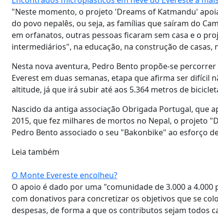
"Neste momento, o projeto 'Dreams of Katmandu' apoia,
do povo nepalês, ou seja, as famílias que saíram do Ca
em orfanatos, outras pessoas ficaram sem casa e o pro
intermediários", na educação, na construção de casas, n
Nesta nova aventura, Pedro Bento propõe-se percorrer 
Everest em duas semanas, etapa que afirma ser difícil n
altitude, já que irá subir até aos 5.364 metros de bicicl
Nascido da antiga associação Obrigada Portugal, que ap
2015, que fez milhares de mortos no Nepal, o projeto 
Pedro Bento associado o seu "Bakonbike" ao esforço de
Leia também
O Monte Evereste encolheu?
O apoio é dado por uma "comunidade de 3.000 a 4.000 
com donativos para concretizar os objetivos que se col
despesas, de forma a que os contributos sejam todos ca