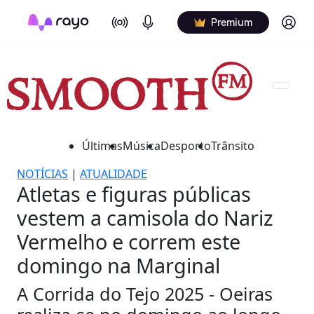
On Air
Podcasts
Log in
Premium
Últimas
Música
Desporto
Trânsito
NOTÍCIAS
|
ATUALIDADE
Atletas e figuras públicas
vestem a camisola do Nariz
Vermelho e correm este
domingo na Marginal
A Corrida do Tejo 2025 - Oeiras