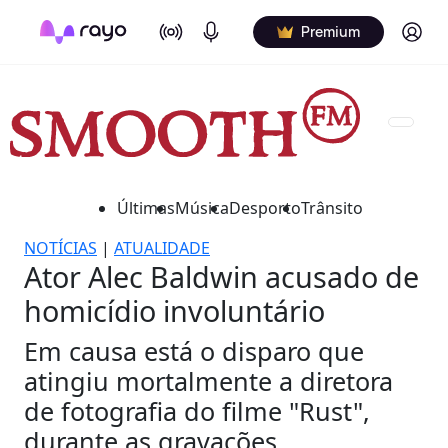
On Air
Podcasts
Log in
Premium
Últimas
Música
Desporto
Trânsito
NOTÍCIAS
|
ATUALIDADE
Ator Alec Baldwin acusado de
homicídio involuntário
Em causa está o disparo que
atingiu mortalmente a diretora
de fotografia do filme "Rust",
durante as gravações.