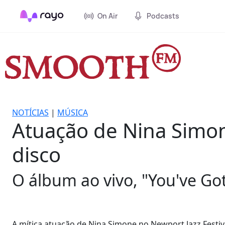
On Air
Podcasts
NOTÍCIAS
|
MÚSICA
Atuação de Nina Simon
disco
O álbum ao vivo, "You've Got
A mítica atuação de Nina Simone no Newport Jazz Festiv