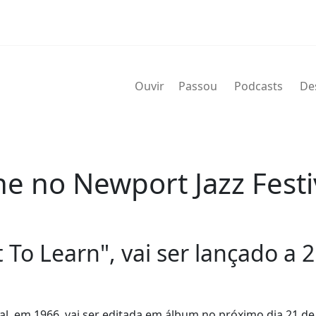
Ouvir
Passou
Podcasts
De
e no Newport Jazz Fest
 To Learn", vai ser lançado a 2
al, em 1966, vai ser editada em álbum no próximo dia 21 de 