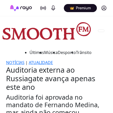
On Air
Podcasts
Log in
Premium
Últimas
Música
Desporto
Trânsito
NOTÍCIAS
|
ATUALIDADE
Auditoria externa ao
Russiagate avança apenas
este ano
Auditoria foi aprovada no
mandato de Fernando Medina,
mas ainda não começou.