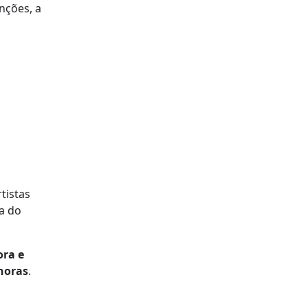
nções, a
tistas
a do
ora e
noras
.