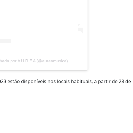
lhada por A U R E A (@aureamusica)
3 estão disponíveis nos locais habituais, a partir de 28 de