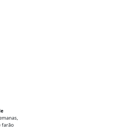
de
semanas,
 farão