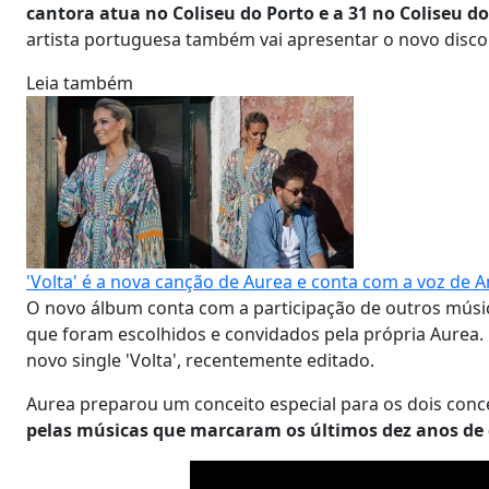
cantora atua no Coliseu do Porto e a 31 no Coliseu d
artista portuguesa também vai apresentar o novo disco 
Leia também
'Volta' é a nova canção de Aurea e conta com a voz de
O novo álbum conta com a participação de outros músico
que foram escolhidos e convidados pela própria Aurea.
novo single 'Volta', recentemente editado.
Aurea preparou um conceito especial para os dois conc
pelas músicas que marcaram os últimos dez anos de 