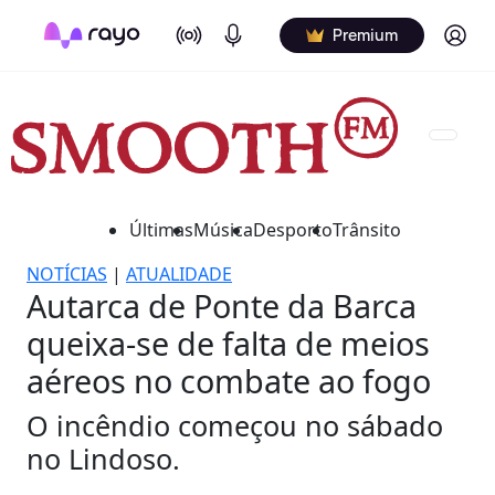
On Air
Podcasts
Log in
Premium
Últimas
Música
Desporto
Trânsito
NOTÍCIAS
|
ATUALIDADE
Autarca de Ponte da Barca
queixa-se de falta de meios
aéreos no combate ao fogo
O incêndio começou no sábado
no Lindoso.