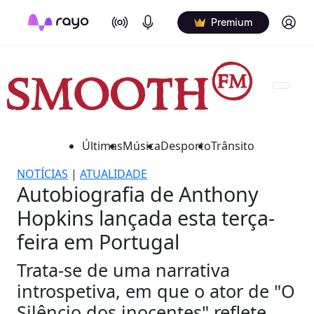
On Air
Podcasts
Log in
Premium
Últimas
Música
Desporto
Trânsito
NOTÍCIAS
|
ATUALIDADE
Autobiografia de Anthony
Hopkins lançada esta terça-
feira em Portugal
Trata-se de uma narrativa
introspetiva, em que o ator de "O
Silêncio dos inocentes" reflete