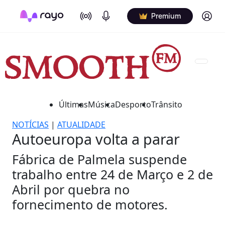
On Air
Podcasts
Log in
Premium
Últimas
Música
Desporto
Trânsito
NOTÍCIAS
|
ATUALIDADE
Autoeuropa volta a parar
Fábrica de Palmela suspende
trabalho entre 24 de Março e 2 de
Abril por quebra no
fornecimento de motores.