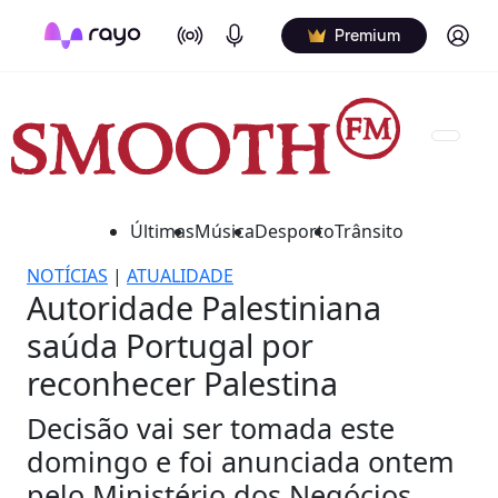
On Air
Podcasts
Log in
Premium
Últimas
Música
Desporto
Trânsito
NOTÍCIAS
|
ATUALIDADE
Autoridade Palestiniana
saúda Portugal por
reconhecer Palestina
Decisão vai ser tomada este
domingo e foi anunciada ontem
pelo Ministério dos Negócios