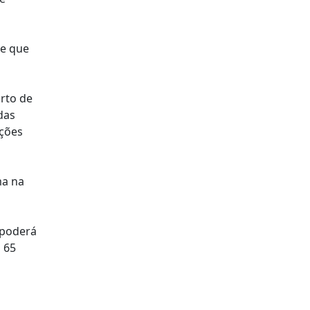
 e que
rto de
das
ições
ma na
 poderá
a 65