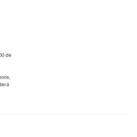
00 de
este,
derá