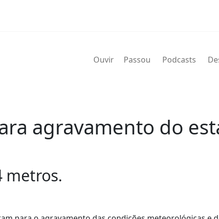
Ouvir
Passou
Podcasts
De
ara agravamento do esta
 metros.
rtam para o agravamento das condições meteorológicas e d