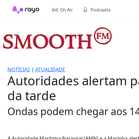
On Air
Podcasts
NOTÍCIAS
|
ATUALIDADE
Autoridades alertam p
da tarde
Ondas podem chegar aos 14
A Autoridade Marítima Nacional (AMN) e a Marinha ale