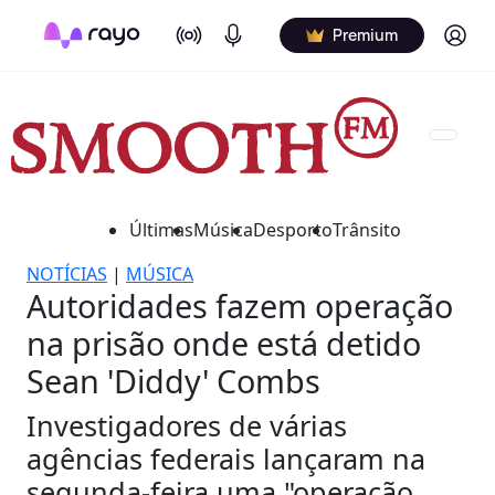
On Air
Podcasts
Log in
Premium
Últimas
Música
Desporto
Trânsito
NOTÍCIAS
|
MÚSICA
Autoridades fazem operação
na prisão onde está detido
Sean 'Diddy' Combs
Investigadores de várias
agências federais lançaram na
segunda-feira uma "operação