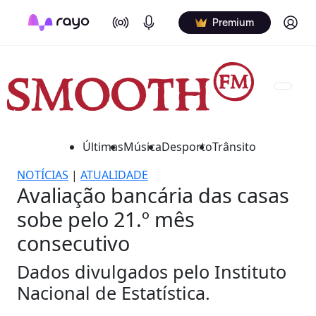
On Air
Podcasts
Log in
Premium
Últimas
Música
Desporto
Trânsito
NOTÍCIAS
|
ATUALIDADE
Avaliação bancária das casas
sobe pelo 21.º mês
consecutivo
Dados divulgados pelo Instituto
Nacional de Estatística.