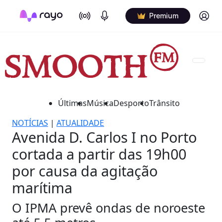
On Air
Podcasts
Log in
Premium
Últimas
Música
Desporto
Trânsito
NOTÍCIAS
|
ATUALIDADE
Avenida D. Carlos I no Porto
cortada a partir das 19h00
por causa da agitação
marítima
O IPMA prevê ondas de noroeste