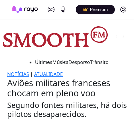
On Air
Podcasts
Log in
Premium
Últimas
Música
Desporto
Trânsito
NOTÍCIAS
|
ATUALIDADE
Aviões militares franceses
chocam em pleno voo
Segundo fontes militares, há dois
pilotos desaparecidos.