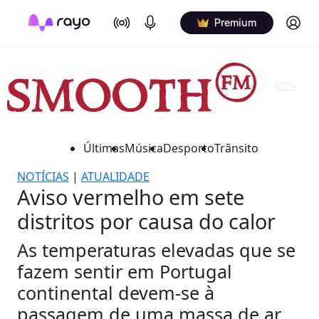
On Air
Podcasts
Log in
Premium
Últimas
Música
Desporto
Trânsito
NOTÍCIAS
|
ATUALIDADE
Aviso vermelho em sete
distritos por causa do calor
As temperaturas elevadas que se
fazem sentir em Portugal
continental devem-se à
passagem de uma massa de ar