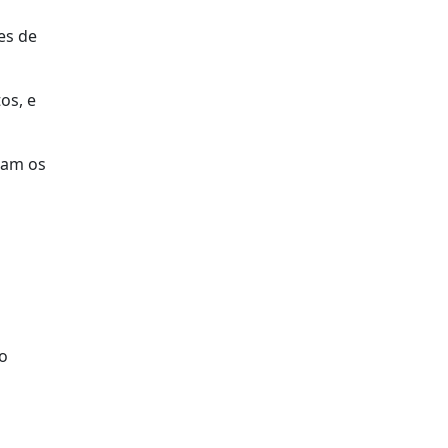
es de
os, e
ram os
 o