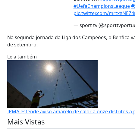
#UefaChampionsLeague
#
pic.twitter.com/mrtxXNEZ
— sport tv (@sporttvportu
Na segunda jornada da Liga dos Campeões, o Benfica vai
de setembro.
Leia também
IPMA estende aviso amarelo de calor a onze distritos a p
Mais Vistas