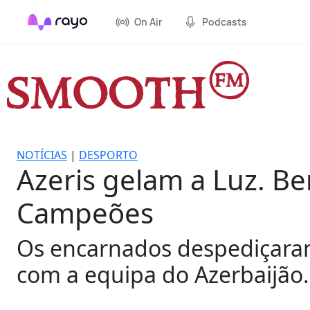
On Air
Podcasts
NOTÍCIAS
|
DESPORTO
Azeris gelam a Luz. B
Campeões
Os encarnados despediçaram 
com a equipa do Azerbaijão.