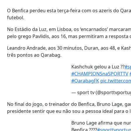
O Benfica perdeu esta terça-feira com os azeris do Qara
futebol.
No Estádio da Luz, em Lisboa, os ‘encarnados’ marcaram
pelo grego Pavlidis, aos 16, mas permitiram a resposta 
Leandro Andrade, aos 30 minutos, Duran, aos 48, e Kash
três pontos ao Qarabag.
Kashchuk gelou a Luz ??
#s
#CHAMPIONSnaSPORTTV
#QarabagFK
pic.twitter.c
— sport tv (@sporttvportu
No final do jogo, o treinador do Benfica, Bruno Lage, 
presidente sentir que eu não sou a pessoa ideal para o l
Bruno Lage afirma que nu
Benfica ??‍??
#sporttvportug