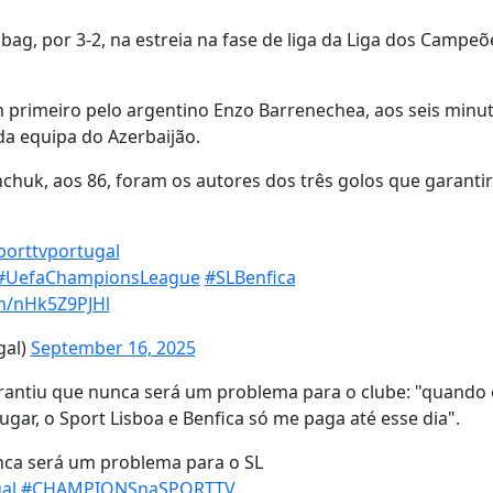
bag, por 3-2, na estreia na fase de liga da Liga dos Campeõ
 primeiro pelo argentino Enzo Barrenechea, aos seis minut
da equipa do Azerbaijão.
chuk, aos 86, foram os autores dos três golos que garanti
porttvportugal
#UefaChampionsLeague
#SLBenfica
om/nHk5Z9PJHl
gal)
September 16, 2025
garantiu que nunca será um problema para o clube: "quando
ugar, o Sport Lisboa e Benfica só me paga até esse dia".
nca será um problema para o SL
al
#CHAMPIONSnaSPORTTV