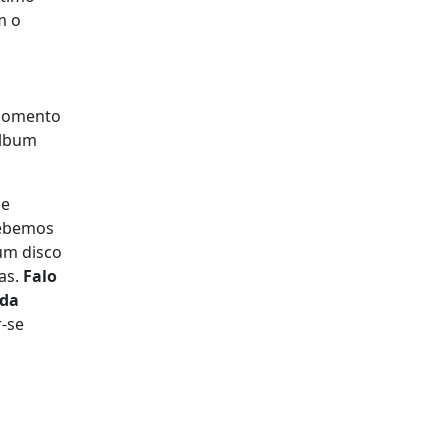
m o
 momento
álbum
ue
cebemos
 um disco
as.
Falo
 da
r-se