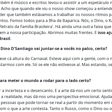
bém é músico e escritor, levou-o assistir a um espetáculo 
os. Acho que quando ele viu o nosso show começou a entend
der que também estávamos a trabalhar os nossos ritmos p
tos. Fomos todos para a Ilha de Itaparica. Nós, o Dino, o K
Retrato da Família Brasileira'. Há ainda uma outra faixa que
em a nossa participação. Abrimos muitas frentes. E
isso aj
Brasil
.
Dino D'Santiago vai juntar-se a vocês no palco, certo?
steve cá altura do Carnaval. Esteve aqui com a gente, com o
estarmos com ele. Só se ele não estivesse aí. Mas estando, s
ara meter o mundo a rodar para o lado certo?
er a incerteza e o desencanto. E a arte dá-nos um certo sent
e a realidade, mas dá-nos uma perspectiva emocional. Ajud
 pessoas que pode tornar-se real a partir do momento em 
com o que a arte contesta. Tanto o Russo, como o Dino ou o