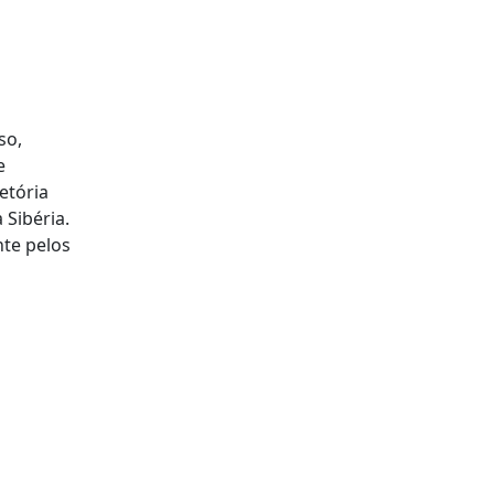
so,
e
etória
 Sibéria.
te pelos