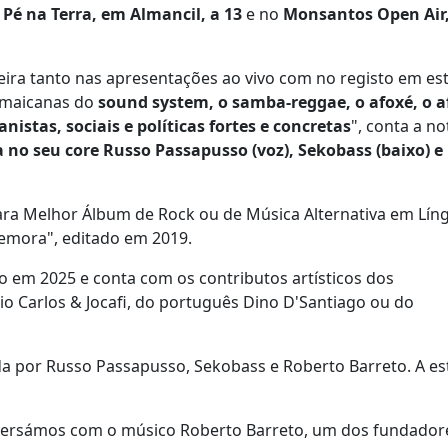
 Pé na Terra, em Almancil, a 13
e no
Monsantos Open Air
ira tanto nas apresentações ao vivo com no registo em est
jamaicanas do
sound system, o samba-reggae, o afoxé, o a
stas, sociais e políticas fortes e concretas
", conta a no
 no seu core Russo Passapusso (voz), Sekobass (baixo) e
ara
Melhor Álbum de Rock ou de Música Alternativa em Lín
emora", editado em 2019.
do em 2025 e conta com os contributos artísticos dos
onio Carlos & Jocafi, do português Dino D'Santiago ou do
ada por Russo Passapusso, Sekobass e Roberto Barreto. A es
nversámos com o músico Roberto Barreto, um dos fundador