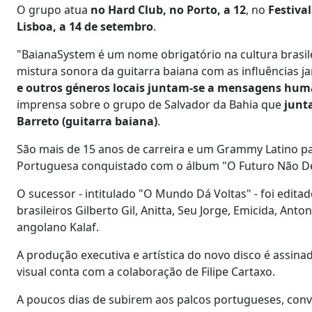
O grupo atua
no Hard Club, no Porto, a 12
, no
Festival
Lisboa, a 14 de setembro
.
"BaianaSystem é um nome obrigatório na cultura brasile
mistura sonora da guitarra baiana com as influências 
e outros géneros locais juntam-se a mensagens humani
imprensa sobre o grupo de Salvador da Bahia
que
junta
Barreto (guitarra baiana)
.
São mais de 15 anos de carreira e um Grammy Latino p
Portuguesa conquistado com o álbum "O Futuro Não D
O sucessor - intitulado "O Mundo Dá Voltas" - foi edita
brasileiros Gilberto Gil, Anitta, Seu Jorge, Emicida, Ant
angolano Kalaf.
A produção executiva e artística do novo disco é assin
visual conta com a colaboração de Filipe Cartaxo.
A poucos dias de subirem aos palcos portugueses, co