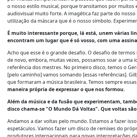
o nosso estilo musical, porque transitamos por muitos 
audiovisual muito forte. A imagética faz parte do nosso
utilização da máscara que é o nosso símbolo. Experime
É muito interessante porque, lá está, unem várias li
encontram um lugar que é só vosso, com uma assin
Acho que esse é o grande desafio. O desafio de termos
de novo, embora, muitas vezes, possamos soar a uma ide
referência dos mestres. No primeiro disco, temos o G
[pelo caminho] vamos somando [essas referências]. Gilbe
que formaram a música brasileira. Temos sempre essas
maneira própria de expressar o que nos formou
.
Além da música e da fusão que experimentam, tamb
disco chama-se "O Mundo Dá Voltas". Que voltas são
Andamos a dar voltas pelo mundo. Estamos a fazer isso
espetáculos. Vamos fazer um disco de remixes do própri
produtores internacionais para novas interpretações da