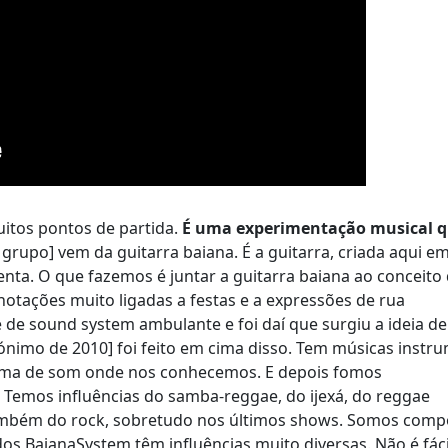
itos pontos de partida.
É uma experimentação musical 
grupo] vem da guitarra baiana. É a guitarra, criada aqui e
enta. O que fazemos é juntar a guitarra baiana ao conceito
notações muito ligadas a festas e a expressões de rua
de sound system ambulante e foi daí que surgiu a ideia de
nimo de 2010] foi feito em cima disso. Tem músicas instr
stema de som onde nos conhecemos. E depois fomos
 Temos influências do samba-reggae, do ijexá, do reggae
também do rock, sobretudo nos últimos shows. Somos comp
 BaianaSystem têm influências muito diversas. Não é fácil