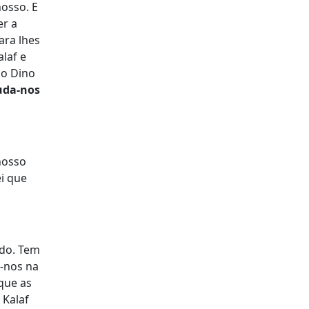
nosso. E
er a
ara lhes
alaf e
 o Dino
uda-nos
 nosso
ei que
ido. Tem
a-nos na
que as
 Kalaf