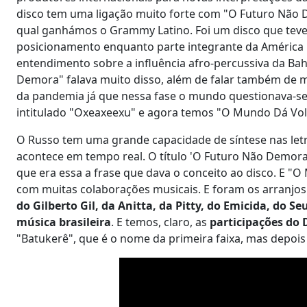
disco tem uma ligação muito forte com "O Futuro Não 
qual ganhámos o Grammy Latino. Foi um disco que teve 
posicionamento enquanto parte integrante da América L
entendimento sobre a influência afro-percussiva da Ba
Demora" falava muito disso, além de falar também de 
da pandemia já que nessa fase o mundo questionava-s
intitulado "Oxeaxeexu" e agora temos "O Mundo Dá Vol
O Russo tem uma grande capacidade de síntese nas let
acontece em tempo real. O título 'O Futuro Não Demor
que era essa a frase que dava o conceito ao disco. E "O
com muitas colaborações musicais. E foram os arranjos
do Gilberto Gil, da Anitta, da Pitty, do Emicida, do Se
música brasileira
. E temos, claro, as
participações do 
"Batukerê", que é o nome da primeira faixa, mas depoi