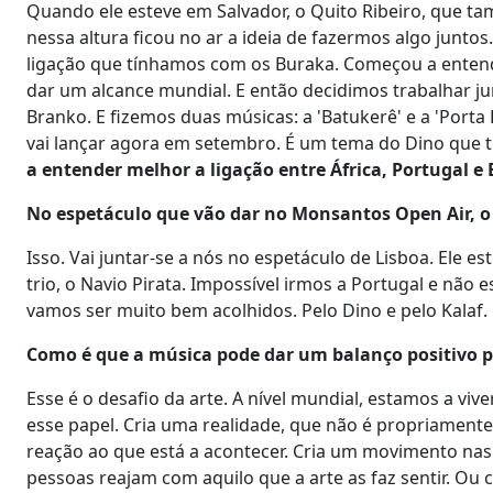
Quando ele esteve em Salvador, o Quito Ribeiro, que tam
nessa altura ficou no ar a ideia de fazermos algo junt
ligação que tínhamos com os Buraka. Começou a enten
dar um alcance mundial. E então decidimos trabalhar jun
Branko. E fizemos duas músicas: a 'Batukerê' e a 'Porta 
vai lançar agora em setembro. É um tema do Dino que t
a entender melhor a ligação entre África, Portugal e 
No espetáculo que vão dar no Monsantos Open Air, o 
Isso. Vai juntar-se a nós no espetáculo de Lisboa. Ele e
trio, o Navio Pirata. Impossível irmos a Portugal e não 
vamos ser muito bem acolhidos. Pelo Dino e pelo Kalaf.
Como é que a música pode dar um balanço positivo p
Esse é o desafio da arte. A nível mundial, estamos a viv
esse papel. Cria uma realidade, que não é propriament
reação ao que está a acontecer. Cria um movimento nas
pessoas reajam com aquilo que a arte as faz sentir. Ou 