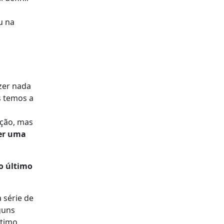
u na
zer nada
s temos a
ação, mas
er uma
o último
 série de
guns
ltimo