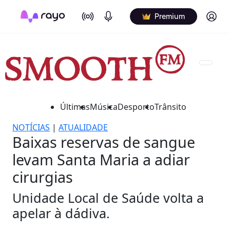
On Air
Podcasts
Log in
Premium
Últimas
Música
Desporto
Trânsito
NOTÍCIAS
|
ATUALIDADE
Baixas reservas de sangue
levam Santa Maria a adiar
cirurgias
Unidade Local de Saúde volta a
apelar à dádiva.