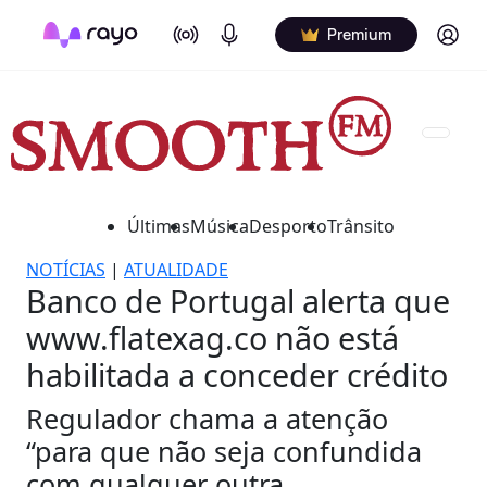
On Air
Podcasts
Log in
Premium
Últimas
Música
Desporto
Trânsito
NOTÍCIAS
|
ATUALIDADE
Banco de Portugal alerta que
www.flatexag.co não está
habilitada a conceder crédito
Regulador chama a atenção
“para que não seja confundida
com qualquer outra