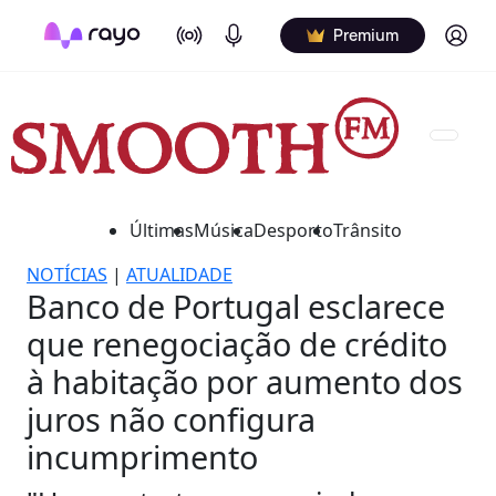
On Air
Podcasts
Log in
Premium
Últimas
Música
Desporto
Trânsito
NOTÍCIAS
|
ATUALIDADE
Banco de Portugal esclarece
que renegociação de crédito
à habitação por aumento dos
juros não configura
incumprimento