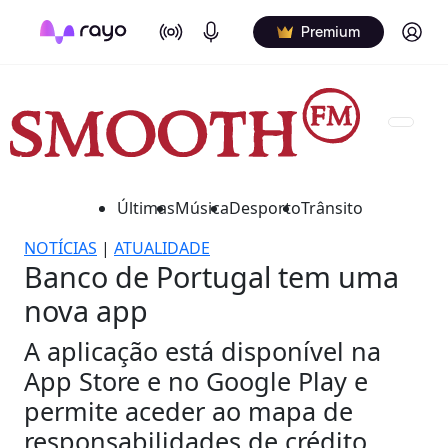
On Air
Podcasts
Log in
Premium
Últimas
Música
Desporto
Trânsito
NOTÍCIAS
|
ATUALIDADE
Banco de Portugal tem uma
nova app
A aplicação está disponível na
App Store e no Google Play e
permite aceder ao mapa de
responsabilidades de crédito,