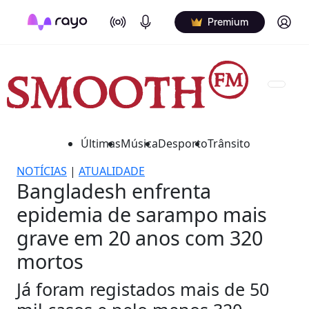
On Air
Podcasts
Log in
Premium
Últimas
Música
Desporto
Trânsito
NOTÍCIAS
|
ATUALIDADE
Bangladesh enfrenta
epidemia de sarampo mais
grave em 20 anos com 320
mortos
Já foram registados mais de 50