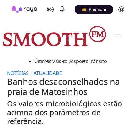
On Air
Podcasts
Log in
Premium
Últimas
Música
Desporto
Trânsito
NOTÍCIAS
|
ATUALIDADE
Banhos desaconselhados na
praia de Matosinhos
Os valores microbiológicos estão
acimna dos parâmetros de
referência.