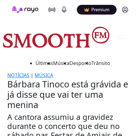
On Air
Podcasts
Log in
Premium
Últimas
Música
Desporto
Trânsito
NOTÍCIAS
|
MÚSICA
Bárbara Tinoco está grávida e
já disse que vai ter uma
menina
A cantora assumiu a gravidez
durante o concerto que deu no
sábado nas Festas de Amiais de