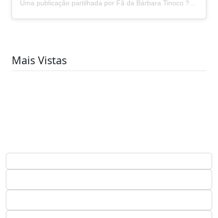
Uma publicação partilhada por Fã da Bárbara Tinoco ???? (@tinoco.power)
Mais Vistas