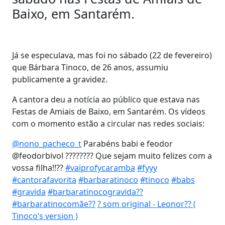
Baixo, em Santarém.
Já se especulava, mas foi no sábado (22 de fevereiro)
que Bárbara Tinoco, de 26 anos, assumiu
publicamente a gravidez.
A cantora deu a notícia ao público que estava nas
Festas de Amiais de Baixo, em Santarém. Os vídeos
com o momento estão a circular nas redes sociais:
@nono_pacheco_t
Parabéns babi e feodor
@feodorbivol ???????? Que sejam muito felizes com a
vossa filha!!??
#vaiprofycaramba
#fyyy
#cantorafavorita
#barbaratinoco
#tinoco
#babs
#gravida
#barbaratinocogravida??
#barbaratinocomãe??
? som original - Leonor?? (
Tinoco’s version )