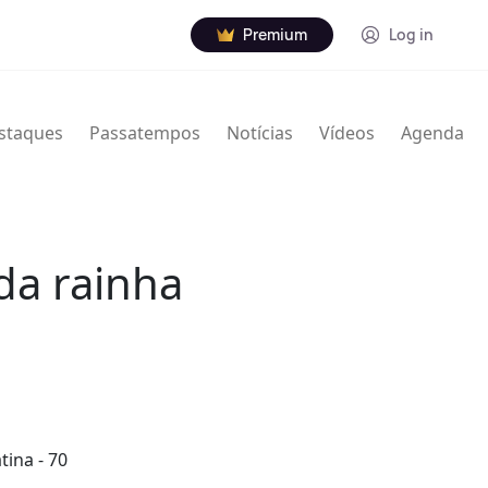
Premium
Log in
staques
Passatempos
Notícias
Vídeos
Agenda
 da rainha
tina - 70