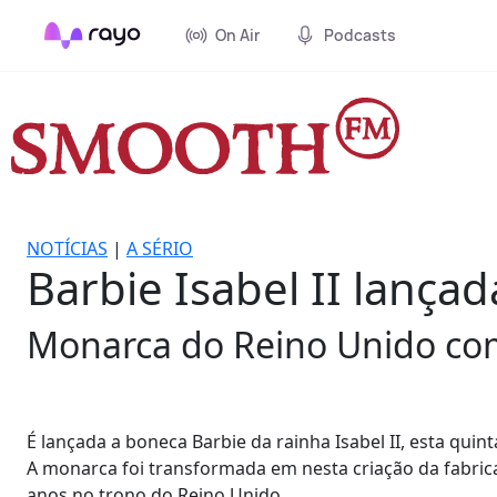
On Air
Podcasts
NOTÍCIAS
|
A SÉRIO
Barbie Isabel II lança
Monarca do Reino Unido com
É lançada a boneca Barbie da rainha Isabel II, esta quin
A monarca foi transformada em nesta criação da fabrica
anos no trono do Reino Unido.