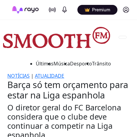
On Air
Podcasts
Log in
Premium
Últimas
Música
Desporto
Trânsito
NOTÍCIAS
|
ATUALIDADE
Barça só tem orçamento para
estar na Liga espanhola
O diretor geral do FC Barcelona
considera que o clube deve
continuar a competir na Liga
espanhola.