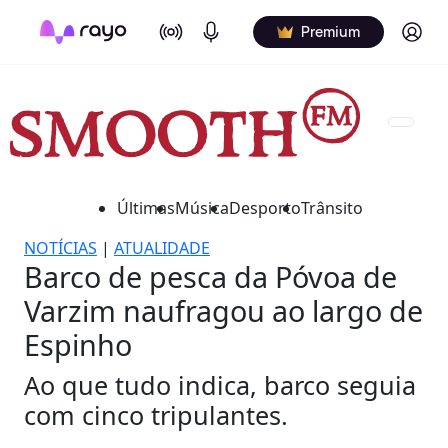
On Air
Podcasts
Log in
Premium
Últimas
Música
Desporto
Trânsito
NOTÍCIAS
|
ATUALIDADE
Barco de pesca da Póvoa de
Varzim naufragou ao largo de
Espinho
Ao que tudo indica, barco seguia
com cinco tripulantes.