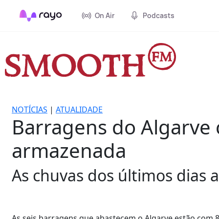
On Air
Podcasts
NOTÍCIAS
|
ATUALIDADE
Barragens do Algarve 
armazenada
As chuvas dos últimos dias 
As seis barragens que abastecem o Algarve estão com 