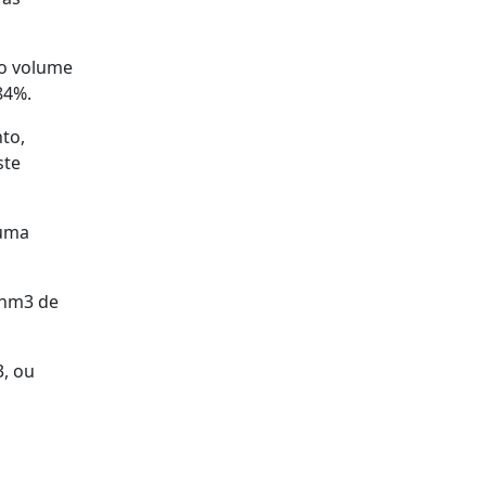
 o volume
84%.
to,
ste
 uma
 hm3 de
3, ou