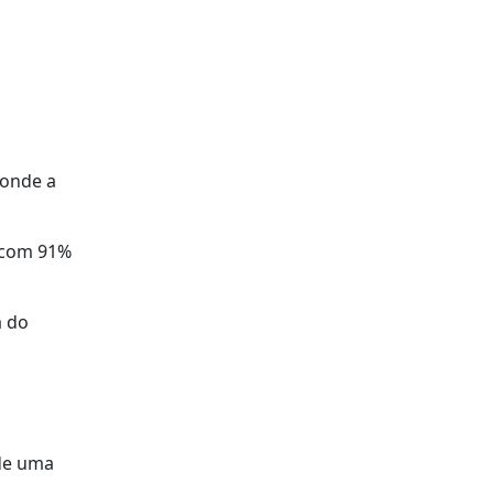
ponde a
e com 91%
a do
 de uma