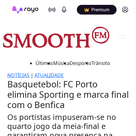
On Air
Podcasts
Log in
Premium
Últimas
Música
Desporto
Trânsito
NOTÍCIAS
|
ATUALIDADE
Basquetebol: FC Porto
elimina Sporting e marca final
com o Benfica
Os portistas impuseram-se no
quarto jogo da meia-final e
garantiram nova presença na