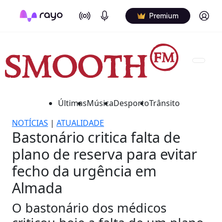
On Air
Podcasts
Log in
Premium
Últimas
Música
Desporto
Trânsito
NOTÍCIAS
|
ATUALIDADE
Bastonário critica falta de
plano de reserva para evitar
fecho da urgência em
Almada
O bastonário dos médicos