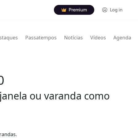
Premium
Log in
staques
Passatempos
Notícias
Vídeos
Agenda
0
a janela ou varanda como
randas.