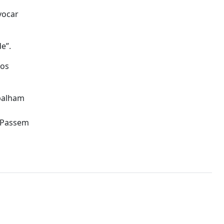
vocar
e”.
 os
abalham
Passem