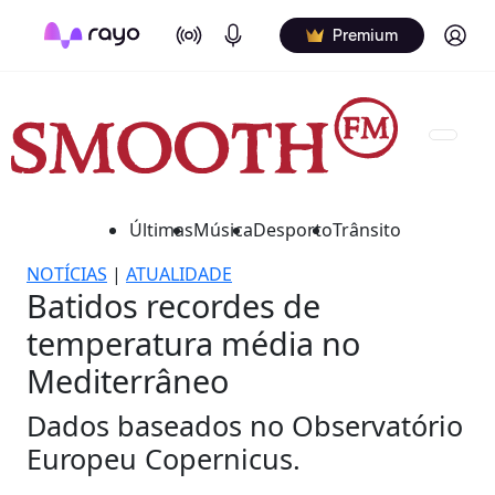
On Air
Podcasts
Log in
Premium
Últimas
Música
Desporto
Trânsito
NOTÍCIAS
|
ATUALIDADE
Batidos recordes de
temperatura média no
Mediterrâneo
Dados baseados no Observatório
Europeu Copernicus.