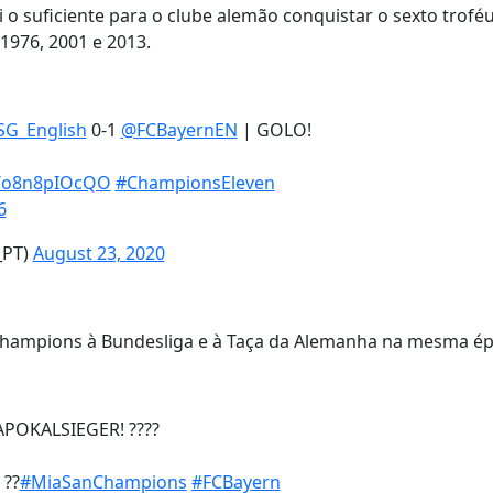
 o suficiente para o clube alemão conquistar o sexto trofé
1976, 2001 e 2013.
G_English
0-1
@FCBayernEN
| GOLO!
co/o8n8pIOcQO
#ChampionsEleven
6
_PT)
August 23, 2020
 Champions à Bundesliga e à Taça da Alemanha na mesma ép
POKALSIEGER! ????
 ??
#MiaSanChampions
#FCBayern