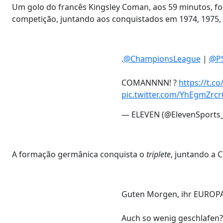
Um golo do francês Kingsley Coman, aos 59 minutos, foi
competição, juntando aos conquistados em 1974, 1975, 
.
@ChampionsLeague
|
@PS
COMANNNN! ?
https://t.
pic.twitter.com/YhEgmZrcr
— ELEVEN (@ElevenSports
A formação germânica conquista o
triplete
, juntando a
Guten Morgen, ihr EUROPA
Auch so wenig geschlafen?