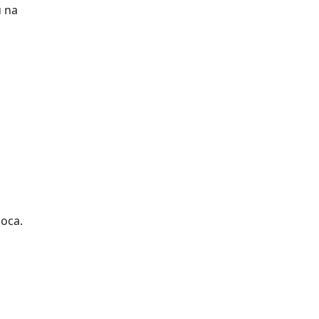
u na
oca.