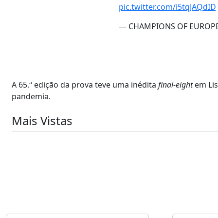
pic.twitter.com/i5tqJAQdID
— CHAMPIONS OF EUROPE 
A 65.ª edição da prova teve uma inédita
final-eight
em Lis
pandemia.
Mais Vistas