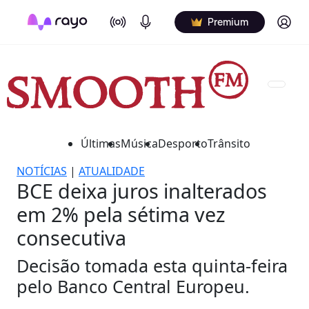
On Air
Podcasts
Log in
Premium
Últimas
Música
Desporto
Trânsito
NOTÍCIAS
|
ATUALIDADE
BCE deixa juros inalterados
em 2% pela sétima vez
consecutiva
Decisão tomada esta quinta-feira
pelo Banco Central Europeu.