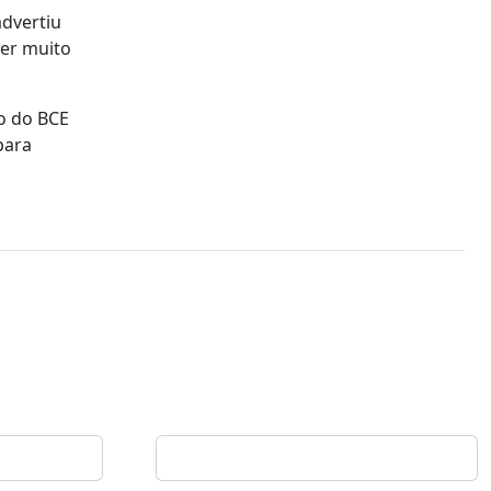
advertiu
ter muito
ho do BCE
para