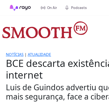
On Air
Podcasts
NOTÍCIAS
|
ATUALIDADE
BCE descarta existênc
internet
Luis de Guindos advertiu q
mais segurança, face a cibe