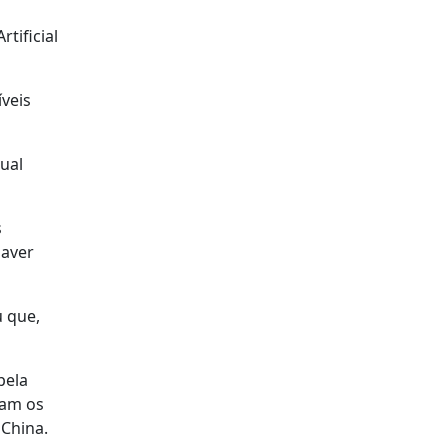
tificial
íveis
.
ual
s
haver
 que,
pela
tam os
 China.