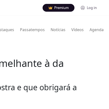
Premium
Log in
staques
Passatempos
Notícias
Vídeos
Agenda
emelhante à da
tra e que obrigará a