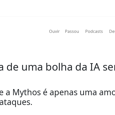
Ouvir
Passou
Podcasts
De
ia de uma bolha da IA s
ue a Mythos é apenas uma amos
rataques.